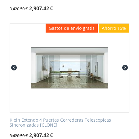
2,907.42
€
3,420.50
€
Gastos de envío gratis
Ahorro 15%
Klein Extendo 4 Puertas Correderas Telescopicas
Sincronizadas [CLONE]
2,907.42
€
3,420.50
€