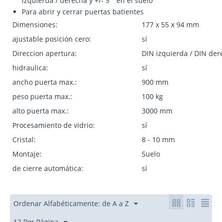
izquierda / derecha y +/- 5 ° en el suelo
Para abrir y cerrar puertas batientes
Dimensiones:
177 x 55 x 94 mm
ajustable posición cero:
sí
Direccion apertura:
DIN izquierda / DIN der
hidraulica:
sí
ancho puerta max.:
900 mm
peso puerta max.:
100 kg
alto puerta max.:
3000 mm
Procesamiento de vidrio:
sí
Cristal:
8 - 10 mm
Montaje:
Suelo
de cierre automática:
sí
Ordenar Alfabéticamente: de A a Z
12 Por Página