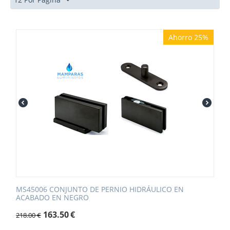
Ahorro 25%
MS45006 CONJUNTO DE PERNIO HIDRÁULICO EN
ACABADO EN NEGRO
163.50
€
218.00
€