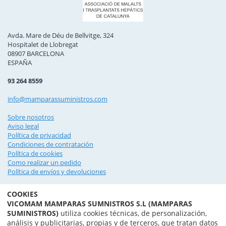
Avda. Mare de Déu de Bellvitge, 324
Hospitalet de Llobregat
08907 BARCELONA
ESPAÑA
93 264 8559
info@mamparassuministros.com
Sobre nosotros
Aviso legal
Política de privacidad
Condiciones de contratación
Política de cookies
Como realizar un pedido
Política de envíos y devoluciones
COOKIES
VICOMAM MAMPARAS SUMNISTROS S.L (MAMPARAS
SUMINISTROS)
utiliza cookies técnicas, de personalización,
DÓNDE ESTAMOS
análisis y publicitarias, propias y de terceros, que tratan datos