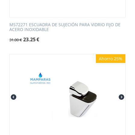
MS72271 ESCUADRA DE SUJECIÓN PARA VIDRIO FIJO DE
ACERO INOXIDABLE
23.25
€
31.00
€
Ahorro 25%