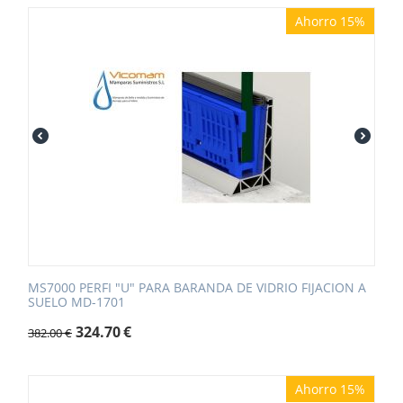
Ahorro 15%
MS7000 PERFI "U" PARA BARANDA DE VIDRIO FIJACION A
SUELO MD-1701
324.70
€
382.00
€
Ahorro 15%