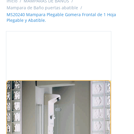
Inicio
/
MAMPARAS DE BAÑOS
/
Mampara de Baño puertas abatible
/
MS20240 Mampara Plegable Gomera Frontal de 1 Hoja
Plegable y Abatible.