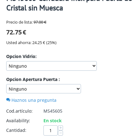
Cristal sin Muesca
Precio de lista:
97.00
€
72.75
€
Usted ahorra:
24.25
€
(
25
%)
Opcion Vidrio:
Opcion Apertura Puerta :
Haznos una pregunta
Cod.artículo:
MS45605
Availability:
En stock
+
Cantidad:
−